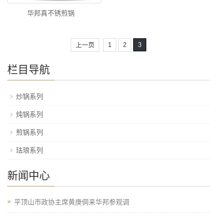
华邦真不锈煎锅
上一页
1
2
3
栏目导航
炒锅系列
炖锅系列
煎锅系列
珐琅系列
新闻中心
平顶山市政协主席黄庚倜来华邦参观调