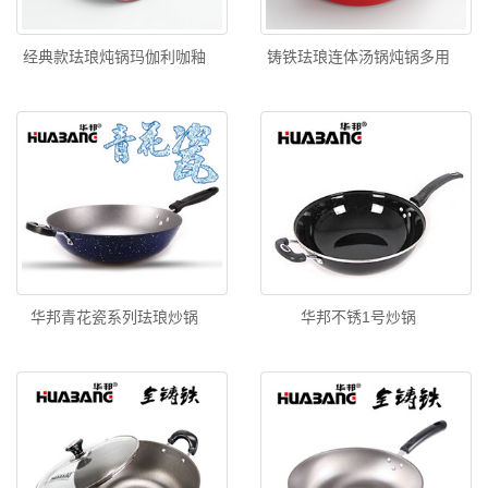
经典款珐琅炖锅玛伽利咖釉
铸铁珐琅连体汤锅炖锅多用
华邦青花瓷系列珐琅炒锅
华邦不锈1号炒锅